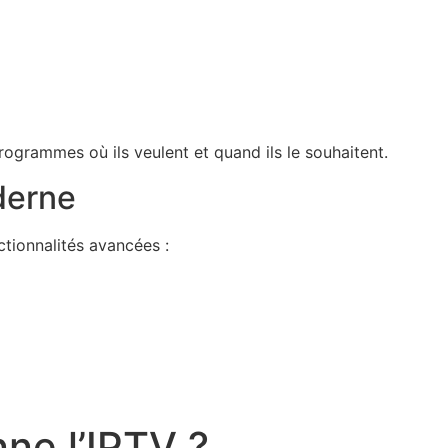
programmes où ils veulent et quand ils le souhaitent.
derne
tionnalités avancées :
ne l’IPTV ?