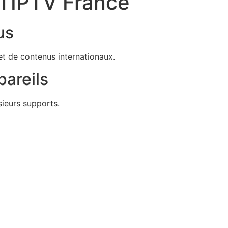
l’IPTV France
us
et de contenus internationaux.
pareils
ieurs supports.