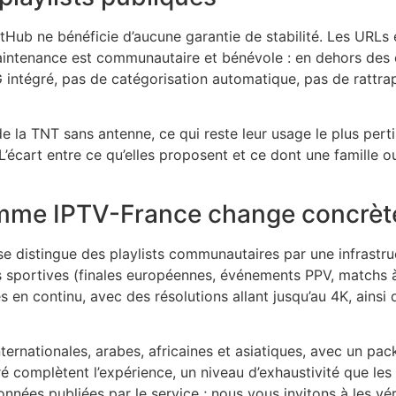
tHub ne bénéficie d’aucune garantie de stabilité. Les URLs e
intenance est communautaire et bénévole : en dehors des c
EPG intégré, pas de catégorisation automatique, pas de ratt
 la TNT sans antenne, ce qui reste leur usage le plus perti
cart entre ce qu’elles proposent et ce dont une famille o
mme IPTV-France change concrè
 se distingue des playlists communautaires par une infrastr
s sportives (finales européennes, événements PPV, matchs à
 en continu, avec des résolutions allant jusqu’au 4K, ainsi 
nternationales, arabes, africaines et asiatiques, avec un p
é complètent l’expérience, un niveau d’exhaustivité que le
nnées publiées par le service ; nous vous invitons à les véri