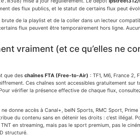
) mise à jour régulièrement. Le dépôt
ipstreet312/
ce.m3u8
ent des flux publics, et le statut de certains flux peut évol
’URL brute de la playlist et de la coller dans un lecteur comp
rtains flux peuvent être temporairement hors ligne. Aucune i
ent vraiment (et ce qu’elles ne co
nt que des
chaînes FTA (Free-to-Air)
: TF1, M6, France 2, 
hiffrement. Ces chaînes sont accessibles gratuitement sur to
Pour vérifier la présence effective de chaque flux, consulte
e ne donne accès à Canal+, beIN Sports, RMC Sport, Prime Vi
ibue du contenu sans en détenir les droits : c’est illégal. Po
 TNT en streaming, mais pas le sport premium, pas le ciném
D structuré.