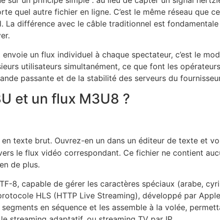
e sur un principe simple : au lieu de capter un signal hertzi
quel autre fichier en ligne. C’est le même réseau que celu
. La différence avec le câble traditionnel est fondamentale :
er.
envoie un flux individuel à chaque spectateur, c’est le modè
ieurs utilisateurs simultanément, ce que font les opérateurs
ande passante et de la stabilité des serveurs du fournisseur
3U et un flux M3U8 ?
e en texte brut. Ouvrez-en un dans un éditeur de texte et v
ers le flux vidéo correspondant. Ce fichier ne contient aucun
ien de plus.
-8, capable de gérer les caractères spéciaux (arabe, cyril
 protocole HLS (HTTP Live Streaming), développé par Apple
 segments en séquence et les assemble à la volée, permett
e le streaming adaptatif, ou streaming TV par IP.