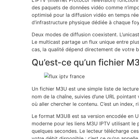
L’IPTV (Internet Protocol Television) fonctionn
des paquets de données vidéo comme n’importe 
optimisé pour la diffusion vidéo en temps réel
d’infrastructure physique dédiée à chaque foy
Deux modes de diffusion coexistent. L’unicast 
Le multicast partage un flux unique entre plus
cas, la qualité dépend directement de votre b
Qu’est-ce qu’un fichier M
Un fichier M3U est une simple liste de lectur
nom de la chaîne, suivies d’une URL pointant v
où aller chercher le contenu. C’est un index, r
Le format M3U8 est sa version encodée en UTF
moderne pour les liens M3U IPTV utilisant le
quelques secondes. Le lecteur télécharge ces
votre débit disponible : c’est ce qu’on appell