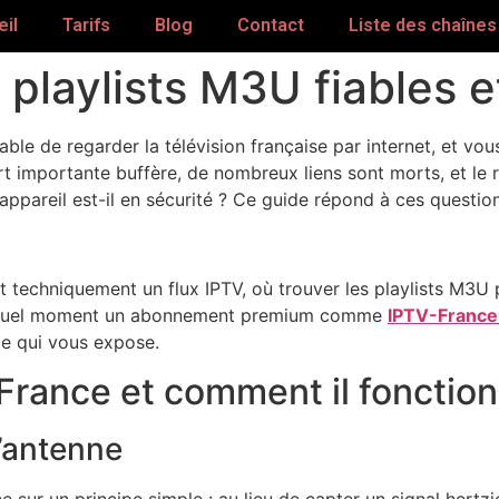
il
Tarifs
Blog
Contact
Liste des chaînes
 playlists M3U fiables 
ble de regarder la télévision française par internet, et vo
t importante buffère, de nombreux liens sont morts, et le
appareil est-il en sécurité ? Ce guide répond à ces questio
st techniquement un flux IPTV, où trouver les playlists M3U
 à quel moment un abonnement premium comme
IPTV-France
 ce qui vous expose.
V France et comment il foncti
l’antenne