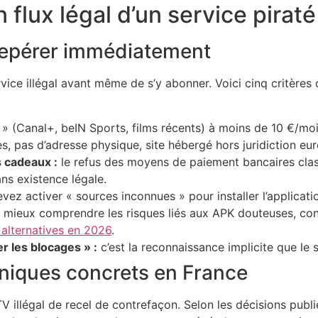
flux légal d’un service piraté
 repérer immédiatement
ervice illégal avant même de s’y abonner. Voici cinq critère
» (Canal+, beIN Sports, films récents) à moins de 10 €/moi
, pas d’adresse physique, site hébergé hors juridiction eu
 cadeaux :
le refus des moyens de paiement bancaires cla
ans existence légale.
vez activer « sources inconnues » pour installer l’applicatio
r mieux comprendre les risques liés aux APK douteuses, cons
t alternatives en 2026
.
er les blocages » :
c’est la reconnaissance implicite que le se
hniques concrets en France
V illégal de recel de contrefaçon. Selon les décisions publ