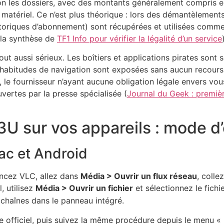
lon les dossiers, avec des montants généralement compris en
atériel. Ce n’est plus théorique : lors des démantèlements
toriques d’abonnement) sont récupérées et utilisées comme p
la synthèse de
TF1 Info pour vérifier la légalité d’un service
tout aussi sérieux. Les boîtiers et applications pirates sont
habitudes de navigation sont exposées sans aucun recours p
 le fournisseur n’ayant aucune obligation légale envers v
ertes par la presse spécialisée (
Journal du Geek : premi
M3U sur vos appareils : mode d
ac et Android
ancez VLC, allez dans
Média > Ouvrir un flux réseau
, colle
, utilisez
Média > Ouvrir un fichier
et sélectionnez le fichi
 chaînes dans le panneau intégré.
 officiel, puis suivez la même procédure depuis le menu « F