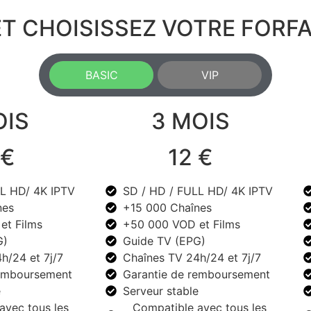
T CHOISISSEZ VOTRE FORFA
BASIC
VIP
IS
3 MOIS
 €
12 €
L HD/ 4K IPTV
SD / HD / FULL HD/ 4K IPTV
nes
+15 000 Chaînes
et Films
+50 000 VOD et Films
G)
Guide TV (EPG)
h/24 et 7j/7
Chaînes TV 24h/24 et 7j/7
remboursement
Garantie de remboursement
e
Serveur stable
avec tous les
Compatible avec tous les